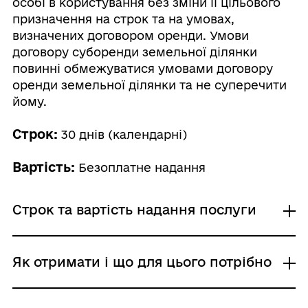
особі в користування без зміни її цільового
призначення на строк та на умовах,
визначених договором оренди. Умови
договору суборенди земельної ділянки
повинні обмежуватися умовами договору
оренди земельної ділянки та не суперечити
йому.
Строк:
30 днів (календарні)
Вартість:
Безоплатне надання
Строк та вартість надання послуги
Звичайне надання
Як отримати і що для цього потрібно
Адміністративний збір: Безоплатне надання /
0 UAH /