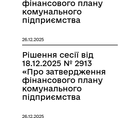
фінансового плану
комунального
підприємства
«Старий
Самбіртеплокомунене
26.12.2025
на 2026 рік»
Рішення сесії від
18.12.2025 № 2913
«Про затвердження
фінансового плану
комунального
підприємства
«Міське виробниче
управління
26.12.2025