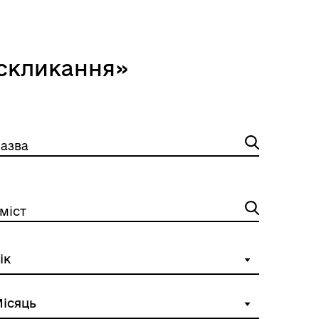
 скликання»
азва
міст