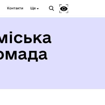
Контакти
Ще
міська
омада