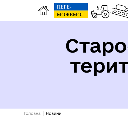
Старо
тери
Безбар'єрність
Головна
Новини