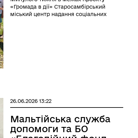
«Громада в дії» Старосамбірський
міський центр надання соціальних
послуг спільно з громадською
організацією «Турбота в дії» провели
низку заходів для жителів громади
різних вікових і соціальних катего ...
26.06.2026 13:22
Мальтійська служба
допомоги та БО