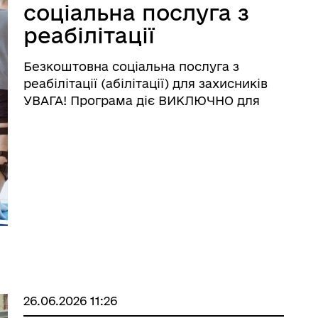
соціальна послуга з
реабілітації
(абілітації) для
Безкоштовна соціальна послуга з
захисників
реабілітації (абілітації) для захисників
УВАГА! Програма діє ВИКЛЮЧНО для
військовослужбовців, які є мешканцями
Львівської області. Усі послуги,
проживання та харчування повністю
фінансуються державою в межах
діючого ...
26.06.2026 11:26