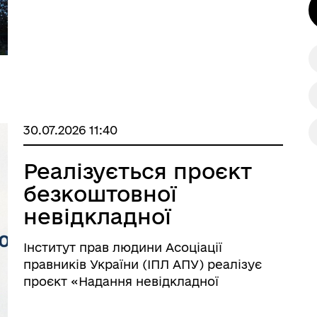
30.07.2026 11:40
Реалізується проєкт
безкоштовної
невідкладної
правничої допомоги
Інститут прав людини Асоціації
постраждалим від
правників України (ІПЛ АПУ) реалізує
війни
проєкт «Надання невідкладної
правничої допомоги вразливим групам
населення, які постраждали від війни в