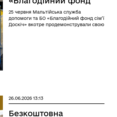
«Благодійний фонд
сім’ї Доскіч»
25 червня Мальтійська служба
підтримали дітей
допомоги та БО «Благодійний фонд сім’ї
Старосамбірської
Доскіч» вкотре продемонстрували свою
підтримку мешканцям нашої громади. У
громади
межах партнерської співпраці
благодійники передали дитячі ліжка для
дітей із вразливих категорі ...
26.06.2026 13:13
Безкоштовна