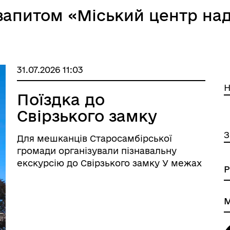
 запитом «Міський центр на
31.07.2026 11:03
Н
Поїздка до
Свірзького замку
З
Для мешканців Старосамбірської
громади організували пізнавальну
екскурсію до Свірзького замку У межах
реалізації заходів, спрямованих на
підтримку вразливих категорій
населення, Міжнародна організація з
міграції (МОМ) у співпраці з Центром
надання соці ...