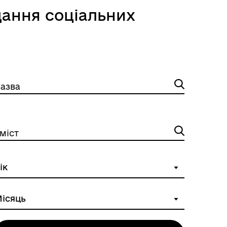
дання соціальних
азва
міст