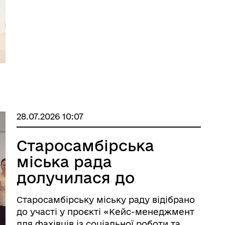
Україні» за фінансової підтримки
Міжнародного комітету порятунку (Inter
...
28.07.2026 10:07
Старосамбірська
міська рада
долучилася до
проєкту з розвитку
Старосамбірську міську раду відібрано
соціальної роботи та
до участі у проєкті «Кейс-менеджмент
для фахівців із соціальної роботи та