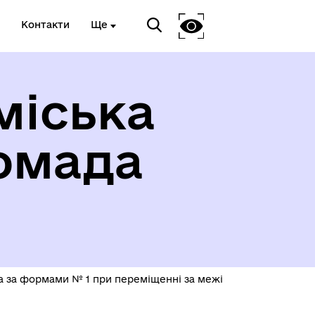
Контакти
Ще
міська
омада
ва за формами № 1 при переміщенні за межі