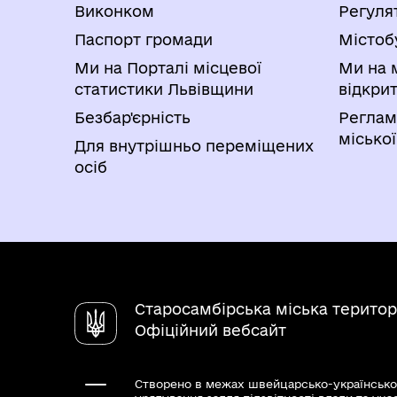
Виконком
Регуля
Паспорт громади
Містоб
Ми на Порталі місцевої
Ми на 
статистики Львівщини
відкри
Безбар'єрність
Реглам
міської
Для внутрішньо переміщених
осіб
Старосамбірська міська територ
Офіційний вебсайт
Створено в межах швейцарсько-українсько