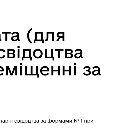
та (для
свідоцтва
еміщенні за
нарні свідоцтва за формами № 1 при