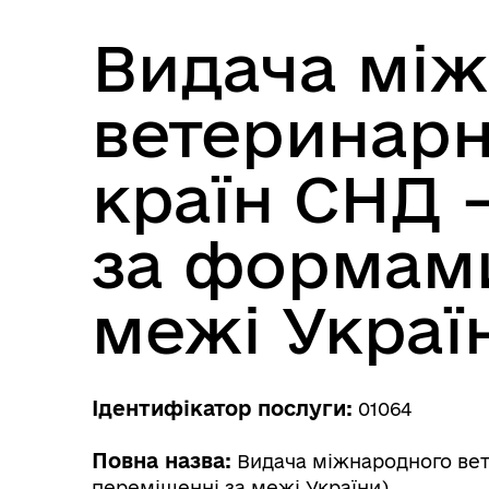
Довідник закладів
Видача мі
ветеринарн
країн СНД 
за формами
межі Украї
Ідентифікатор послуги:
01064
Повна назва:
Видача міжнародного вете
переміщенні за межі України)