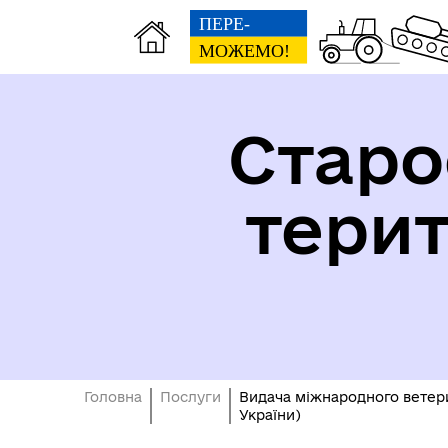
Старо
тери
Безбар'єрність
Головна
Послуги
Видача міжнародного ветери
України)