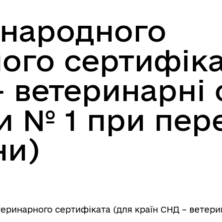
жнародного
ого сертифіка
– ветеринарні 
 № 1 при пер
ни)
ринарного сертифіката (для країн СНД – ветери