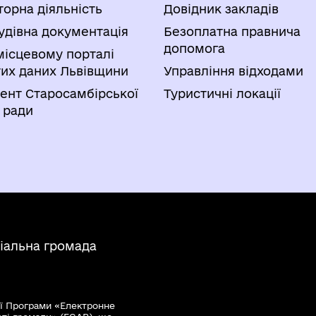
торна діяльність
Довідник закладів
удівна документація
Безоплатна правнича
допомога
місцевому порталі
тих даних Львівщини
Управління відходами
ент Старосамбірської
Туристичні локації
 ради
іальна громада
ї Програми «Електронне