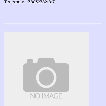
Телефон: +380323821817