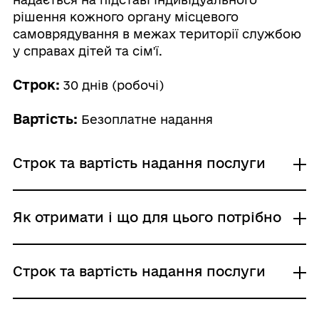
рішення кожного органу місцевого
самоврядування в межах території службою
у справах дітей та сім'ї.
Строк:
30 днів (робочі)
Вартість:
Безоплатне надання
Строк та вартість надання послуги
Звичайне надання
Як отримати і що для цього потрібно
Адміністративний збір: Безоплатне надання /
0 UAH /
Строк надання: 30 днів (робочі)
Де отримати
Строк та вартість надання послуги
Виконавчі органи сільських, селищних,
міських рад