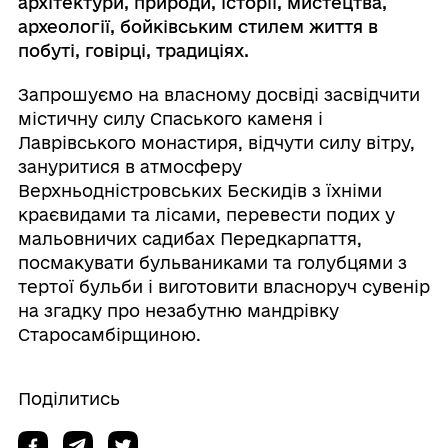
архітектури, природи, історії, мистецтва,
археології, бойківським стилем життя в
побуті, говірці, традиціях.
Запрошуємо на власному досвіді засвідчити
містичну силу Спаського каменя і
Лаврівського монастиря, відчути силу вітру,
зануритися в атмосферу
Верхньодністровських Бескидів з їхніми
краєвидами та лісами, перевести подих у
мальовничих садибах Передкарпаття,
посмакувати бульваниками та голубцями з
тертої бульби і виготовити власноруч сувенір
на згадку про незабутню мандрівку
Старосамбірщиною.
Поділитись