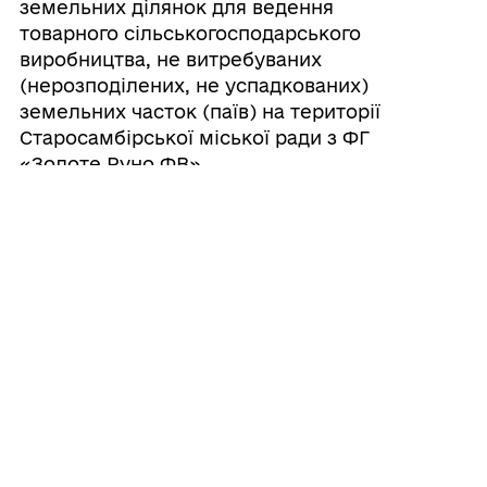
земельних ділянок для ведення
товарного сільськогосподарського
виробництва, не витребуваних
(нерозподілених, не успадкованих)
земельних часток (паїв) на території
Старосамбірської міської ради з ФГ
«Золоте Руно ФВ»
25/02/2025
Про розірвання договору оренди
земельних ділянок для ведення
товарного сільськогосподарського
виробництва, не витребуваних
(нерозподілених, не успадкованих)
земельних часток (паїв) на території
Старосамбірської міської ради з ФГ
«БІБ»