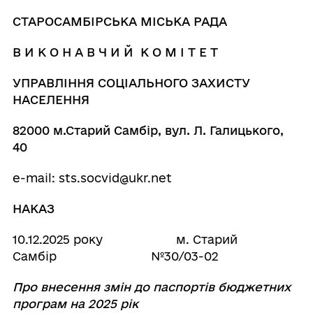
СТАРОСАМБІРСЬКА МІСЬКА РАДА
В И К О Н А В Ч И Й К О М І Т Е Т
УПРАВЛІННЯ СОЦІАЛЬНОГО ЗАХИСТУ
НАСЕЛЕННЯ
82000 м
.Старий Самбір, вул. Л. Галицького,
40
e-mail: sts.socvid@ukr.net
НАКАЗ
10.12.2025 року м. Старий
Самбір №30/03-02
Про внесення змін до паспортів бюджетних
програм на 2025 рік