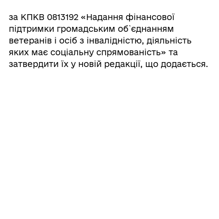
за КПКВ 0813192 «Надання фінансової
підтримки громадським об`єднанням
ветеранів і осіб з інвалідністю, діяльність
яких має соціальну спрямованість» та
затвердити їх у новій редакції, що додається.
Начальник управління
Іван ЛИСЕЙКО
Прикріплені файли:
0810160
0813032
0813160
0813192