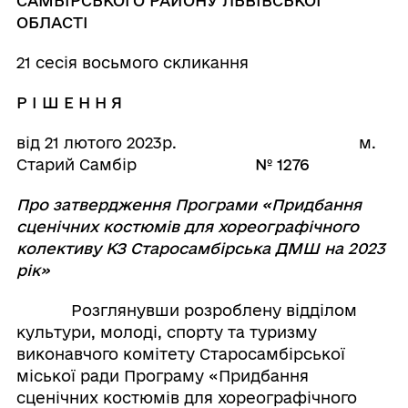
САМБІРСЬКОГО РАЙОНУ ЛЬВІВСЬКОЇ
ОБЛАСТІ
21 сесія восьмого скликання
Р І Ш Е Н Н Я
від 21 лютого 2023р. м.
Старий Самбір
№
1276
Про затвердження Програми «Придбання
сценічних костюмів для хореографічного
колективу КЗ Старосамбірська ДМШ на 2023
рік»
Розглянувши розроблену відділом
культури, молоді, спорту та туризму
виконавчого комітету Старосамбірської
міської ради Програму «Придбання
сценічних костюмів для хореографічного