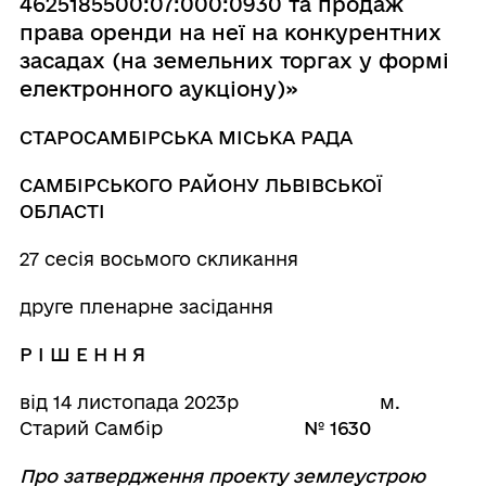
4625185500:07:000:0930 та продаж
права оренди на неї на конкурентних
засадах (на земельних торгах у формі
електронного аукціону)»
СТАРОСАМБІРСЬКА МІСЬКА РАДА
САМБІРСЬКОГО РАЙОНУ ЛЬВІВСЬКОЇ
ОБЛАСТІ
27 сесія восьмого скликання
друге пленарне засідання
Р І Ш Е Н Н Я
від 14 листопада 2023р м.
Старий Самбір
№ 1630
Про затвердження проекту землеустрою