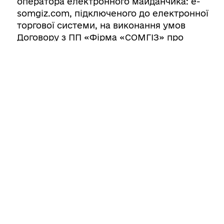
оператора електронного майданчика: e-
somgiz.com, підключеного до електронної
торгової системи, на виконання умов
Договору з ПП «Фірма «СОМГІЗ» про
організацію та проведення земельних
торгів, оголошення про проведення
земельних торгів та документи і матеріали
на Лот (документацію), що підтверджують
виконання вимог, визначених частиною
першою статті 136 ЗКУ.
Дату проведення земельних торгів у формі
електронного аукціону визначити у межах
термінів, визначених ч. 6 ст.137 Земельного
кодексу України.
Зобов’язати Переможця земельних торгів у
формі електронного аукціону:
на виконання ч.24 ст.137 ЗКУ відшкодувати
витрати, здійсненні на підготовку Лоту до
проведення земельних торгів згідно