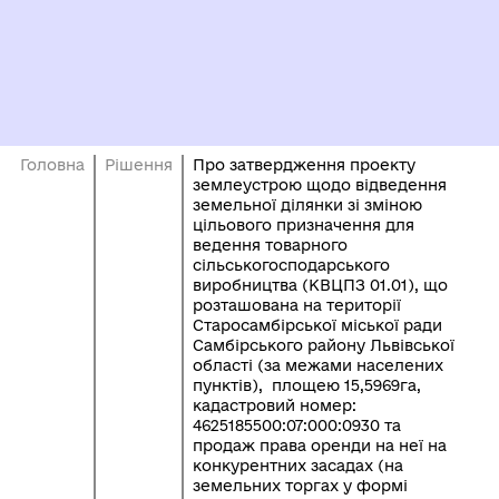
Головна
Рішення
Про затвердження проекту
землеустрою щодо відведення
земельної ділянки зі зміною
цільового призначення для
ведення товарного
сільськогосподарського
виробництва (КВЦПЗ 01.01), що
розташована на території
Старосамбірської міської ради
Самбірського району Львівської
області (за межами населених
пунктів), площею 15,5969га,
кадастровий номер:
4625185500:07:000:0930 та
продаж права оренди на неї на
конкурентних засадах (на
земельних торгах у формі