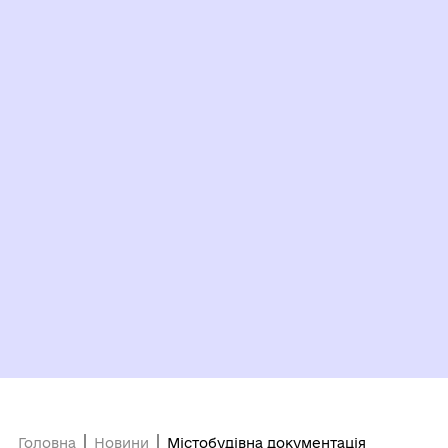
Головна
Новини
Містобудівна документація