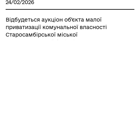
24/02/2026
Відбудеться аукціон об’єкта малої
приватизації комунальної власності
Старосамбірської міської
ради нежитлової будівлі у с. Стара Ропа
12/02/2026
Методичні рекомендації з питань
формування безбар’єрного середовища
для житлових і громадських будинків
28/01/2026
Заява про визначення обсягу
стратегічної екологічної оцінки