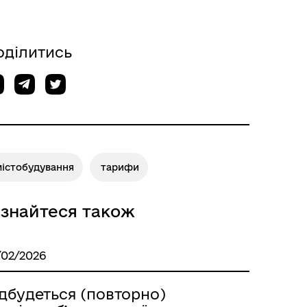
оділитись
містобудування
тарифи
ізнайтеся також
/02/2026
ідбудеться (повторно)