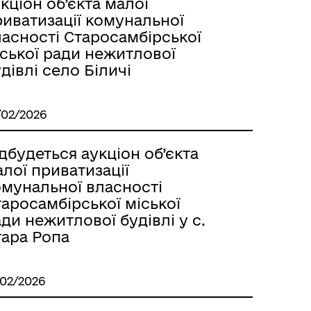
кціон об’єкта малої
риватизації комунальної
ласності Старосамбірської
іської ради нежитлової
дівлі село Біличі
/02/2026
дбудеться аукціон об’єкта
лої приватизації
омунальної власності
аросамбірської міської
ди нежитлової будівлі у с.
тара Ропа
/02/2026