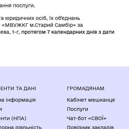
ання послуги.
а юридичних осіб, їх об’єднань
 «МВУЖКГ м.Старий Самбір» за
ева, 1-г,
протягом 7 календарних днів з дати
ЕНТИ ТА ДАНІ
ГРОМАДЯНАМ
на інформація
Кабінет мешканця
и
Послуги
нти (НПА)
Чат-бот «СВОЇ»
торна діяльність
Довідник закладів