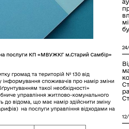
ау
п
в
м
бу
24
 на послуги КП «МВУЖКГ м.Старий Самбір»
Ві
ма
тку громад та територій № 130 від
к
у інформування споживачів про намір зміни
Ст
бґрунтуванням такої необхідності»
ра
обниче управління житлово-комунального
С
ь до відома, що має намір здійснити зміну
рифів) на послуги управління відходами на
12