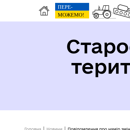
Старо
тери
Безбар'єрність
Головна
Новини
Повідомлення про намір змін