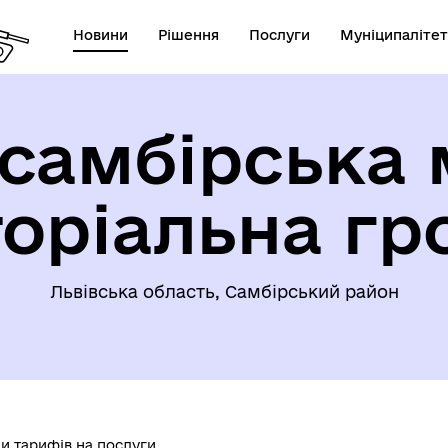
Новини
Рішення
Послуги
Муніципалітет
самбірська 
торіальна гр
Львівська область, Самбірський район
и тарифів на послуги