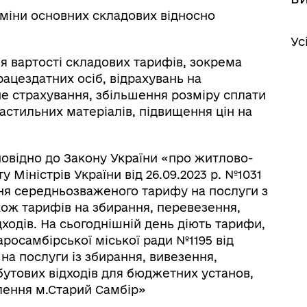
міни основних складових відносно
Ус
я вартості складових тарифів, зокрема
ацездатних осіб, відрахувань на
е страхування, збільшення розміру сплати
астильних матеріалів, підвищення цін на
повідно до Закону України «про житлово-
 Міністрів України від 26.09.2023 р. №1031
я середньозваженого тарифу на послуги з
кож тарифів на збирання, перевезення,
ходів. На сьогоднішній день діють тарифи,
росамбірської міської ради №1195 від
на послуги із збирання, вивезення,
утових відходів для бюджетних установ,
елення м.Старий Самбір»