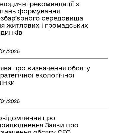
етодичні рекомендації з
итань формування
езбар’єрного середовища
ля житлових і громадських
удинків
/01/2026
аява про визначення обсягу
ратегічної екологічної
цінки
/01/2026
овідомлення про
прилюднення Заяви про
изначення обсягу СЕО