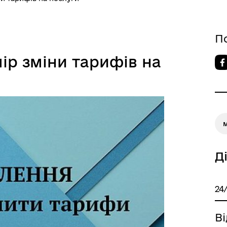
П
ір зміни тарифів на
Д
24
В