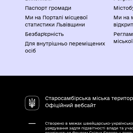
Паспорт громади
Містоб
Ми на Порталі місцевої
Ми на 
статистики Львівщини
відкри
Безбар'єрність
Реглам
міської
Для внутрішньо переміщених
осіб
Старосамбірська міська територ
Офіційний вебсайт
Створено в межах швейцарсько-українсько
урядування задля підзвітності влади та уча
реалізується Фондом Східна Європа у парт