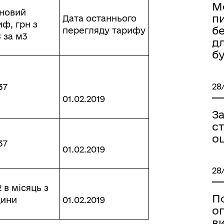
М
новий
п
Дата останнього
иф, грн з
б
перегляду тарифу
 за м3
д
б
28
37
01.02.2019
З
ст
о
37
01.02.2019
28
2 в місяць з
П
ини
01.02.2019
о
в