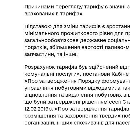
Причинами перегляду тарифу є значні з
врахованих в тарифах:
Підставою для зміни тарифів є зростанн
мінімального прожиткового рівня для пр
загальнообов’язкове державне соціальн
податків, збільшення вартості паливо-м
запчастини, та інше.
Розрахунок тарифів був здійснений від
комунальні послуги», постанови Кабінету
«Про затвердження Порядку формуванн
управління побутовими відходами, а та
відновлення та видалення побутових від
що були затверджені рішенням сесії Ста
12.02.2019р. «Про затвердження тарифів 
розміщення та захоронення твердих поб
організацій, інших споживачів для нас