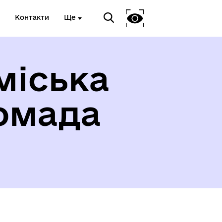
Контакти
Ще
міська
омада