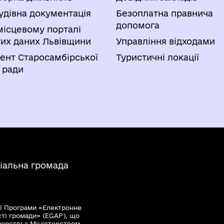
удівна документація
Безоплатна правнича
допомога
місцевому порталі
тих даних Львівщини
Управління відходами
ент Старосамбірської
Туристичні локації
 ради
іальна громада
ї Програми «Електронне
сті громади» (EGAP), що
нерстві з Міністерством