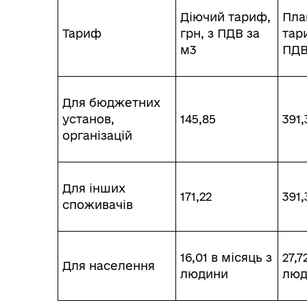
Діючий тариф,
Пла
Тариф
грн, з ПДВ за
тар
м3
ПДВ
Для бюджетних
установ,
145,85
391,
організацій
Для інших
171,22
391,
споживачів
16,01 в місяць з
27,7
Для населення
людини
люд