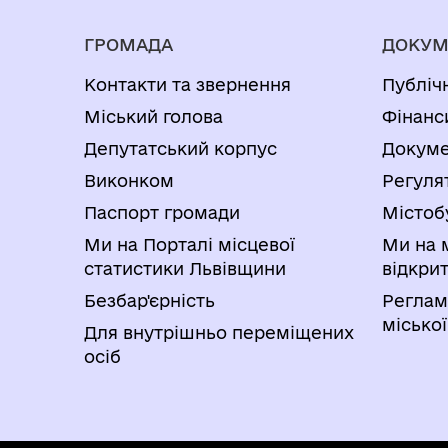
ГРОМАДА
ДОКУМ
Контакти та звернення
Публіч
Міський голова
Фінанс
Депутатський корпус
Докуме
Виконком
Регуля
Паспорт громади
Містоб
Ми на Порталі місцевої
Ми на 
статистики Львівщини
відкри
Безбар'єрність
Реглам
міської
Для внутрішньо переміщених
осіб