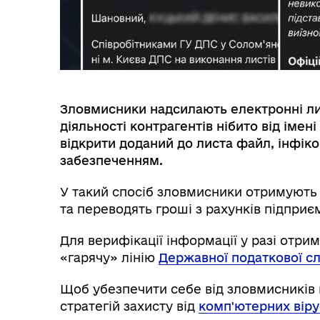
Зловмисники надсилають електронні ли
діяльності контрагентів нібито від імен
відкрити доданий до листа файл, інфі
забезпеченням.
У такий спосіб зловмисники отримують
та переводять гроші з рахунків підприє
Для верифікації інформації у разі отрим
«гарячу» лінію
Державної податкової с
Щоб убезпечити себе від зловмисників 
стратегій захисту від
комп'ютерних віру