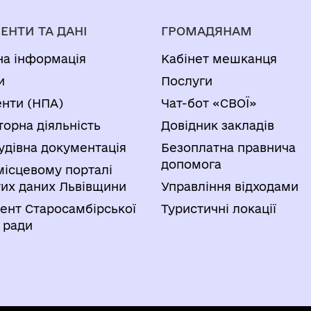
ЕНТИ ТА ДАНІ
ГРОМАДЯНАМ
на інформація
Кабінет мешканця
и
Послуги
нти (НПА)
Чат-бот «СВОЇ»
торна діяльність
Довідник закладів
удівна документація
Безоплатна правнича
допомога
місцевому порталі
тих даних Львівщини
Управління відходами
ент Старосамбірської
Туристичні локації
 ради