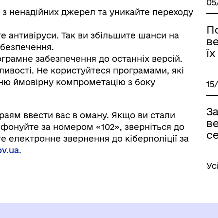
05
 з ненадійних джерел та уникайте переходу
П
е антивіруси. Так ви збільшите шанси на
ве
езпечення. ⁠
їх
грамне забезпечення до останніх версій.
ливості. Не користуйтеся програмами, які
хню ймовірну компрометацію з боку
15
За
раям ввести вас в оману. Якщо ви стали
в
фонуйте за номером «102», зверніться до
с
те електронне звернення до кіберполіції за
ov.ua
.
Ус