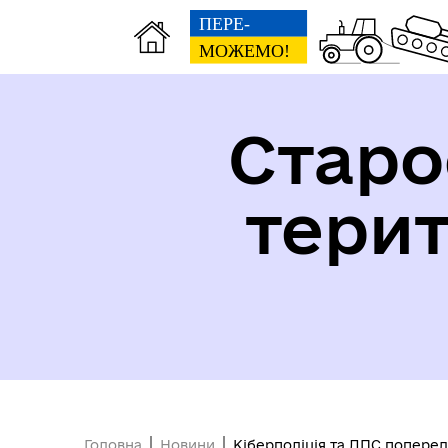
Старо
тери
Безбар'єрність
Довідник закладів
Головна
Новини
Кіберполіція та ДПС попере