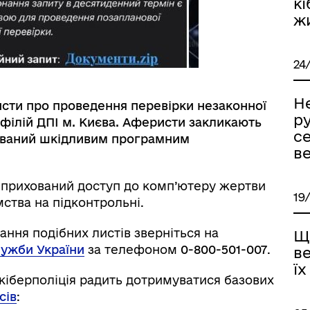
кі
ж
24
Н
сти про проведення перевірки незаконної
ру
і філій ДПІ м. Києва. Аферисти закликають
се
кований шкідливим програмним
в
 прихований доступ до комп’ютеру жертви
19
мства на підконтрольні.
ання подібних листів зверніться на
Щ
лужби України
за телефоном
0-800-501-007
.
ве
їх
кіберполіція радить дотримуватися базових
сів
: