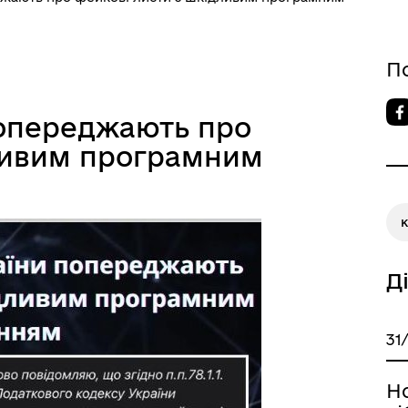
П
попереджають про
ливим програмним
Д
31
Н