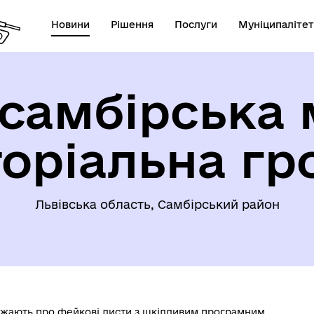
Новини
Рішення
Послуги
Муніципалітет
самбірська 
торіальна гр
Львівська область, Самбірський район
джають про фейкові листи з шкідливим програмним