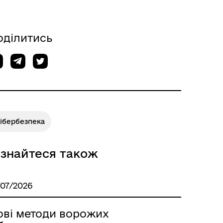
оділитись
кібербезпека
ізнайтеся також
/07/2026
ові методи ворожих