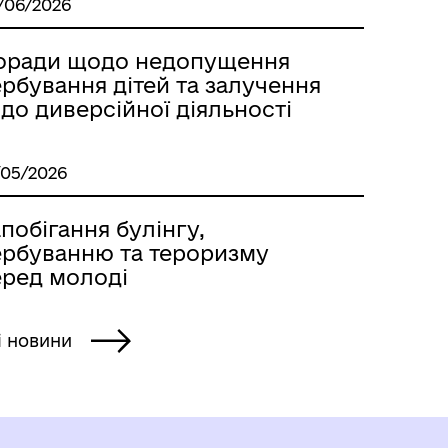
/06/2026
оради щодо недопущення
рбування дітей та залучення
 до диверсійної діяльності
/05/2026
побігання булінгу,
ербуванню та тероризму
еред молоді
і новини