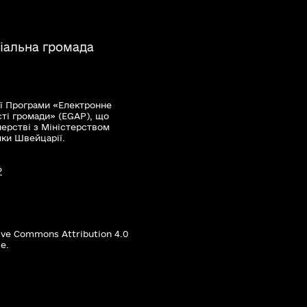
іальна громада
ї Програми «Електронне
сті громади» (EGAP), що
нерстві з Міністерством
мки Швейцарії.
?
ive Commons Attribution 4.0
е.