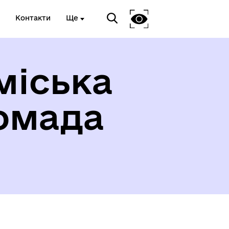
Контакти
Ще
міська
омада