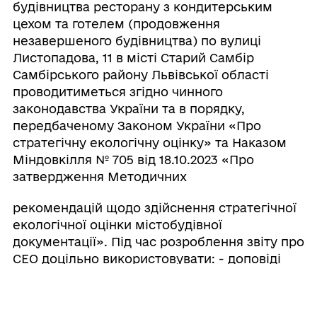
будівництва ресторану з кондитерським
цехом та готелем (продовження
незавершеного будівництва) по вулиці
Листопадова, 11 в місті Старий Самбір
Самбірського району Львівської області
проводитиметься згідно чинного
законодавства України та в порядку,
передбаченому Законом України «Про
стратегічну екологічну оцінку» та Наказом
Міндовкілля № 705 від 18.10.2023 «Про
затвердження Методичних
рекомендацій щодо здійснення стратегічної
екологічної оцінки містобудівної
документації». Під час розроблення звіту про
СЕО доцільно використовувати: - доповіді
про стан довкілля; - статистичну
інформацію; - інформацію, яка включена в
інші акти законодавства, які мають