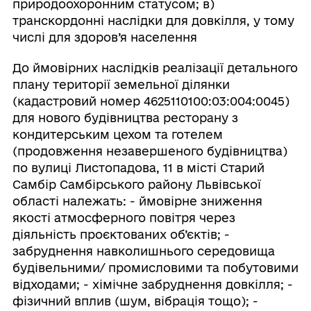
природоохоронним статусом; в)
транскордонні наслідки для довкілля, у тому
числі для здоров’я населення
До ймовірних наслідків реалізації детального
плану території земельної ділянки
(кадастровий номер 4625110100:03:004:0045)
для нового будівництва ресторану з
кондитерським цехом та готелем
(продовження незавершеного будівництва)
по вулиці Листопадова, 11 в місті Старий
Самбір Самбірського району Львівської
області належать: - ймовірне зниження
якості атмосферного повітря через
діяльність проєктованих об’єктів; -
забруднення навколишнього середовища
будівельними/ промисловими та побутовими
відходами; - хімічне забруднення довкілля; -
фізичний вплив (шум, вібрація тощо); -