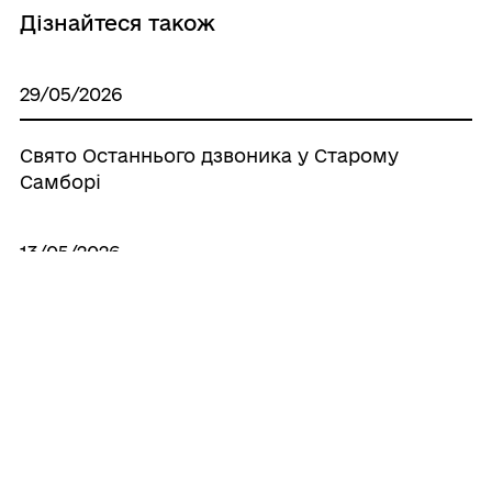
Дізнайтеся також
29/05/2026
Свято Останнього дзвоника у Старому
Самборі
13/05/2026
Шкільний буфет: що можна, а що
заборонено?
09/04/2026
Освітні ініціативи – безоплатні онлайн-