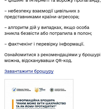
– фішинг в інтернеті та ворожу пропаганду;
– небезпеку взаємодії цивільних з
представниками країни-агресора;
– алгоритм дій у випадках, якщо особа
зникла безвісти або потрапила в полон;
– фактчекінг і перевірку інформації.
Ознайомитися з рекомендаціями у брошурі
можна, відсканувавши QR-код.
Завантажити брошуру