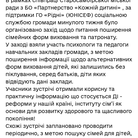
В рамках співпраці Старосамбірськоі міської
ради з БО «Партнерство «Кожній дитині» , за
підтримки ГО «Рідні» (ЮНІСЕФ) соціальною
службою громади минулого тижня було
організовано захід щодо питання поширення
сімейних форм виховання та патронату.
У заході взяли участь психологи та педагоги
навчальних закладів громади, з метою
поширення інформації щодо альтернативних
форм виховання дітей, які залишились без
піклування, серед батьків, діти яких
відвідують дані заклади.
Учасники зустрічі отримали корисну та
практичну інформацію що стосується ДІ -
реформи у нашій країні, інституту сім’ї як
основи для розвитку здорового та щасливого
покоління!
Схожі зустрічі заплановано проводити
періодично, з метою пошуку сімей для дітей,