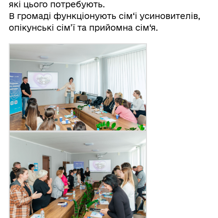
які цього потребують.
В громаді функціонують сім‘і усиновителів,
опікунські сім’ї та прийомна сім‘я.