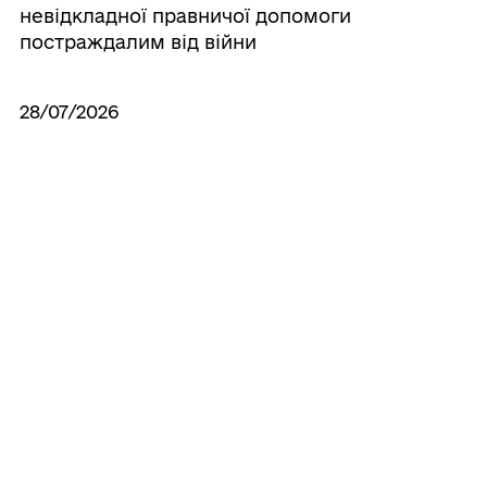
невідкладної правничої допомоги
постраждалим від війни
28/07/2026
Старосамбірська міська рада
долучилася до проєкту з розвитку
соціальної роботи та підтримки
інклюзивного середовища
03/07/2026
У Старосамбірській громаді триває
реалізація проєкту «Громада в дії»
26/06/2026