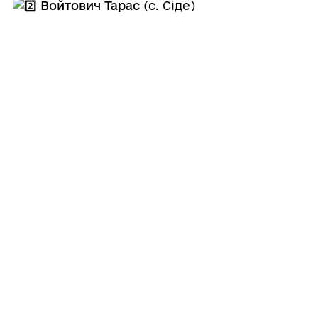
Войтович Тарас
(с. Сіде)
Кузьо Андрій
(с. Ваньовичі)
Жителі Старосамбірської громади:
Грицак Ярослав
Пупа Данило
Бучковський Роман
Щира подяка всім учасникам,