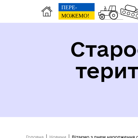
Старо
тери
Безбар'єрність
Довідник закладів
Головна
Новини
Вітаємо з днем народження 