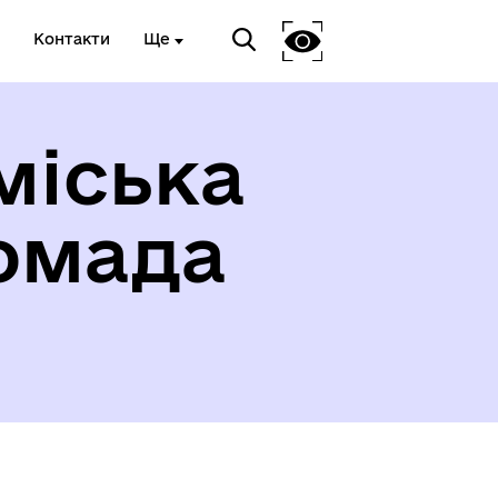
Контакти
Ще
міська
омада