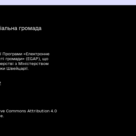
іальна громада
ї Програми «Електронне
сті громади» (EGAP), що
нерстві з Міністерством
мки Швейцарії.
?
ive Commons Attribution 4.0
е.