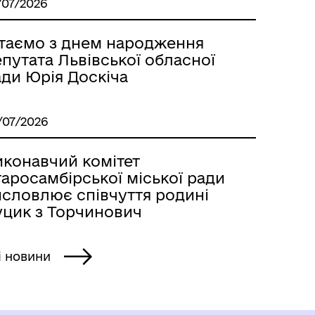
/07/2026
ітаємо з днем народження
путата Львівської обласної
ади Юрія Доскіча
/07/2026
иконавчий комітет
аросамбірської міської ради
исловлює співчуття родині
уцик з Торчинович
і новини