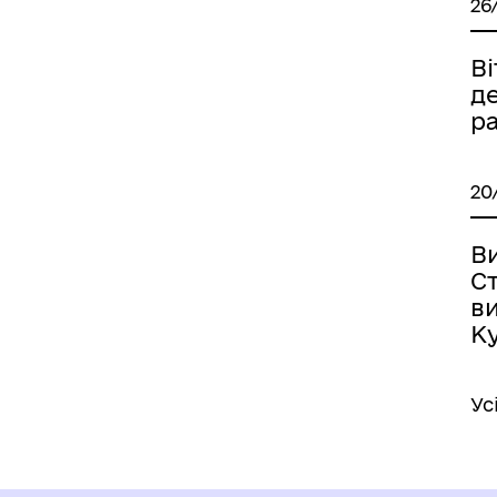
26
В
де
р
20
В
Ст
в
К
Ус