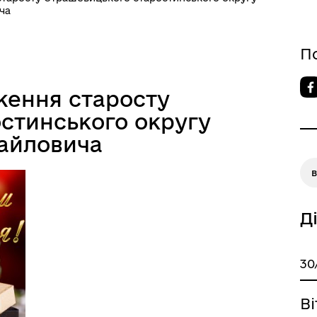
ча
П
ження старосту
стинського округу
айловича
Д
30
В