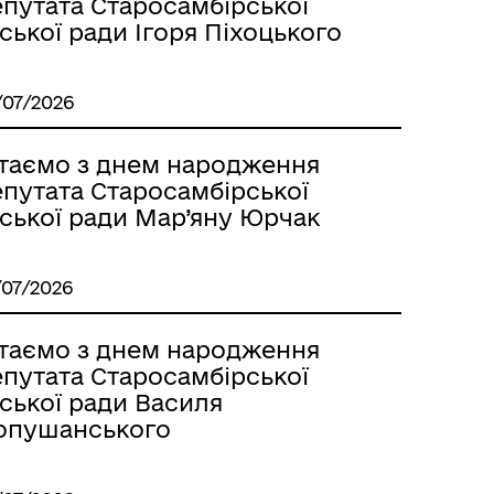
епутата Старосамбірської
ської ради Ігоря Піхоцького
/07/2026
ітаємо з днем народження
епутата Старосамбірської
іської ради Мар’яну Юрчак
/07/2026
ітаємо з днем народження
епутата Старосамбірської
ської ради Василя
опушанського