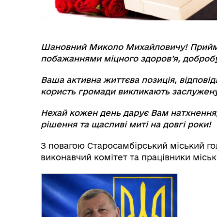
Шановний Миколо Михайловичу! Прийміть
побажаннями міцного здоров’я, добробу
Ваша активна життєва позиція, відпові
користь громади викликають заслужену
Нехай кожен день дарує Вам натхнення,
рішення та щасливі миті на довгі роки!
З повагою Старосамбірський міський гол
виконавчий комітет та працівники міськ