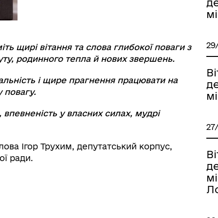
д
мі
29
 щирі вітання та слова глибокої поваги з
ту, родинного тепла й нових звершень.
В
дальність і щире прагнення працювати на
д
 повагу.
м
 впевненість у власних силах, мудрі
27
ова Ігор Трухим, депутатський корпус,
В
ої ради.
д
мі
Л