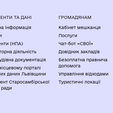
ЕНТИ ТА ДАНІ
ГРОМАДЯНАМ
на інформація
Кабінет мешканця
и
Послуги
нти (НПА)
Чат-бот «СВОЇ»
торна діяльність
Довідник закладів
удівна документація
Безоплатна правнича
допомога
місцевому порталі
тих даних Львівщини
Управління відходами
ент Старосамбірської
Туристичні локації
 ради