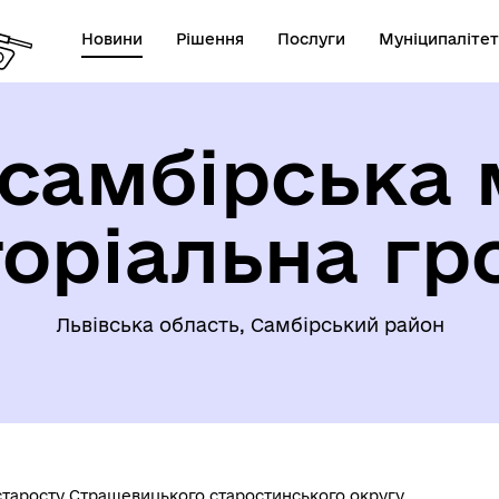
Новини
Рішення
Послуги
Муніципалітет
самбірська 
торіальна гр
Львівська область, Самбірський район
старосту Страшевицького старостинського округу