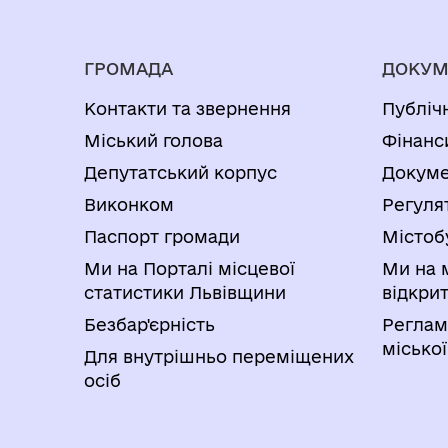
ГРОМАДА
ДОКУМ
Контакти та звернення
Публіч
Міський голова
Фінанс
Депутатський корпус
Докуме
Виконком
Регуля
Паспорт громади
Містоб
Ми на Порталі місцевої
Ми на 
статистики Львівщини
відкри
Безбар'єрність
Реглам
міської
Для внутрішньо переміщених
осіб