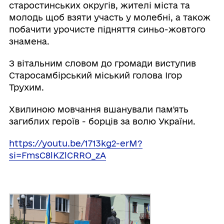
старостинських округів, жителі міста та
молодь щоб взяти участь у молебні, а також
побачити урочисте підняття синьо-жовтого
знамена.
З вітальним словом до громади виступив
Старосамбірський міський голова Ігор
Трухим.
Хвилиною мовчання вшанували пам'ять
загиблих героїв - борців за волю України.
https://youtu.be/1713kg2-erM?
si=FmsC8lKZlCRRO_zA