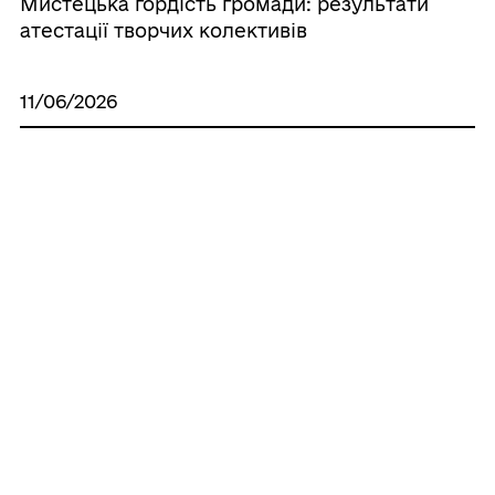
Мистецька гордість громади: результати
атестації творчих колективів
11/06/2026
Відбудеться благодійний концерт на
підтримку військовослужбовців 55-го
окремого батальйону РХБ захисту
20/05/2026
Підписано договір про співпрацю
06/04/2026
Бойківська писанка єдності для Сил