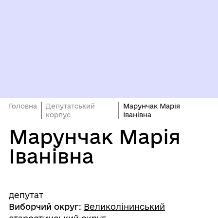
Головна
Депутатський
Марунчак Марія
корпус
Іванівна
Марунчак Марія
Іванівна
депутат
Виборчий округ
:
Великолінинський