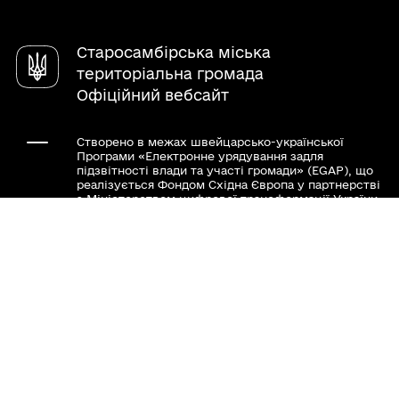
Довідник закладів
Ми на місцевому порталі відкритих даних
Безбар'єрність
Голос Прикарпаття
Безоплатна правнича допомога
Львівщини
Старосамбірська міська
Для внутрішньо переміщених осіб
Старосамбірські вісті
Управління відходами
Регламент Старосамбірської міської ради
територіальна громада
Повідомити про корупцію
Офіційний вебсайт
Туристичні локації
Створено в межах швейцарсько-української
Програми «Електронне урядування задля
підзвітності влади та участі громади» (EGAP), що
реалізується Фондом Східна Європа у партнерстві
з Міністерством цифрової трансформації України
за підтримки Швейцарії.
Хочете такий сайт з чат-ботом для громади?
Весь контент доступний за ліцензією Creative
Commons Attribution 4.0 International license,
якщо не зазначено інше.