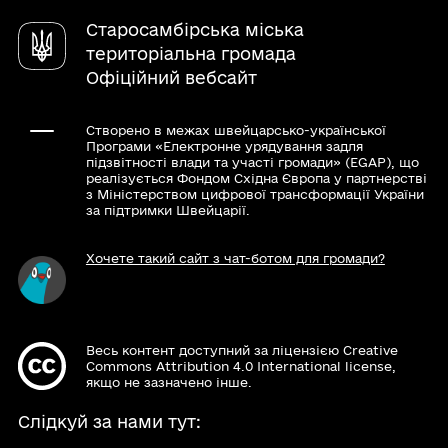
Голос Прикарпаття
Безоплатна правнича допомога
Львівщини
Старосамбірська міська
Для внутрішньо переміщених осіб
Старосамбірські вісті
Управління відходами
Регламент Старосамбірської міської ради
територіальна громада
Повідомити про корупцію
Офіційний вебсайт
Туристичні локації
Створено в межах швейцарсько-української
Програми «Електронне урядування задля
підзвітності влади та участі громади» (EGAP), що
реалізується Фондом Східна Європа у партнерстві
з Міністерством цифрової трансформації України
за підтримки Швейцарії.
Хочете такий сайт з чат-ботом для громади?
Весь контент доступний за ліцензією Creative
Commons Attribution 4.0 International license,
якщо не зазначено інше.
Слідкуй за нами тут: