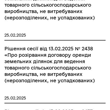
товарного сільськогосподарського
виробництва, не витребуваних
(нерозподілених, не успадкованих)
земельних часток (паїв) на території
Старосамбірської міської ради з ФГ
25.02.2025
«Золоте Руно ФВ»»
Рішення сесії від 13.02.2025 № 2438
«Про розірвання договору оренди
земельних ділянок для ведення
товарного сільськогосподарського
виробництва, не витребуваних
(нерозподілених, не успадкованих)
земельних часток (паїв) на території
Старосамбірської міської ради з ФГ
25.02.2025
«БІБ»»