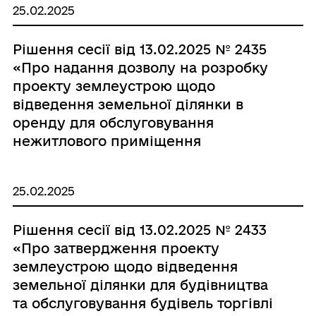
25.02.2025
Рішення сесії від 13.02.2025 № 2435
«Про надання дозволу на розробку
проекту землеустрою щодо
відведення земельної ділянки в
оренду для обслуговування
нежитлового приміщення
(магазину) в с.Созань
Старосамбірської міської ради
25.02.2025
гр.Петрині Т.Р.»
Рішення сесії від 13.02.2025 № 2433
«Про затвердження проекту
землеустрою щодо відведення
земельної ділянки для будівництва
та обслуговування будівель торгівлі