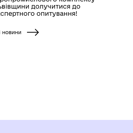
ьвівщини долучитися до
кспертного опитування!
і новини