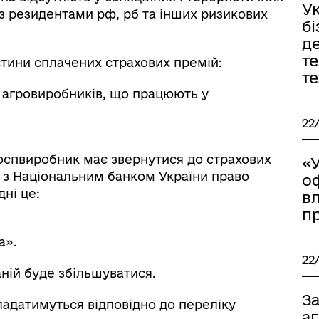
У
 із резидентами рф, рб та інших ризикових
б
д
те
тини сплачених страхових премій:
т
я агровиробників, що працюють у
22
оспвиробник має звернутися до страхових
«
 з Національним банком України право
оф
ні це:
вл
п
а».
22
аній буде збільшуватися.
З
ладатимуться відповідно до переліку
а