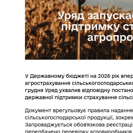
У Державному бюджеті на 2026 рік впе
агрострахування сільськогосподарських 
грудня Уряд ухвалив відповідну постан
державної підтримки страхування сільс
Документ врегульовує правила надання
сільськогосподарської продукції, зокре
Запроваджується обов'язкова реєстраці
передбачено перевірку агровиробників н