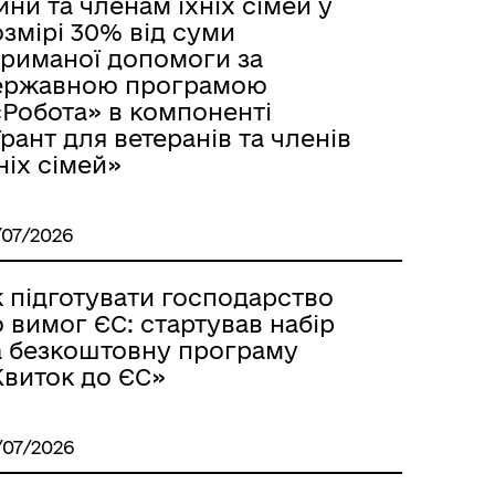
йни та членам їхніх сімей у
змірі 30% від суми
триманої допомоги за
ержавною програмою
єРобота» в компоненті
рант для ветеранів та членів
ніх сімей»
/07/2026
к підготувати господарство
 вимог ЄС: стартував набір
а безкоштовну програму
Квиток до ЄС»
/07/2026