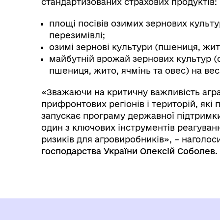
стандартизованих страхових продуктів:
площі посівів озимих зернових культу
перезимівлі;
озимі зернові культури (пшениця, жит
майбутній врожай зернових культур (о
пшениця, жито, ячмінь та овес) на ве
«Зважаючи на критичну важливість агра
прифронтових регіонів і територій, які
запускає програму державної підтримки
один з ключових інструментів реагуван
ризиків для агровиробників», – наголос
господарства України Олексій Соболев.