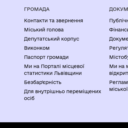
ГРОМАДА
ДОКУМ
Контакти та звернення
Публіч
Міський голова
Фінанс
Депутатський корпус
Докуме
Виконком
Регуля
Паспорт громади
Містоб
Ми на Порталі місцевої
Ми на 
статистики Львівщини
відкри
Безбар'єрність
Реглам
міської
Для внутрішньо переміщених
осіб