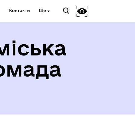
Контакти
Ще
міська
омада