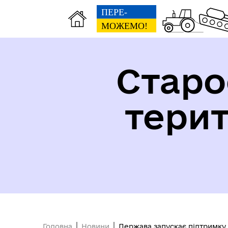
Старо
тери
Безбар'єрність
Головна
Новини
Держава запускає підтримку 