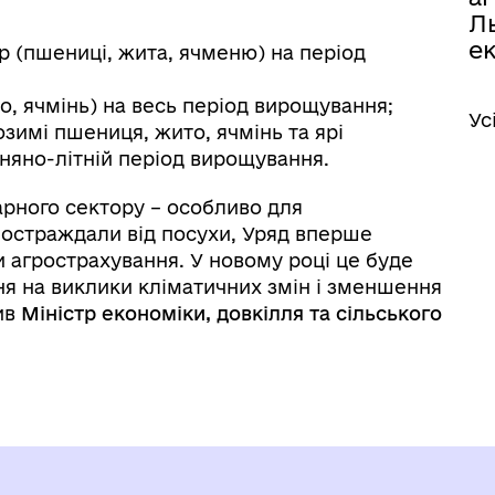
Л
е
р (пшениці, жита, ячменю) на період
о, ячмінь) на весь період вирощування;
Ус
зимі пшениця, жито, ячмінь та ярі
сняно-літній період вирощування.
рного сектору – особливо для
 постраждали від посухи, Уряд вперше
 агрострахування. У новому році це буде
ня на виклики кліматичних змін і зменшення
ив
Міністр економіки, довкілля та сільського