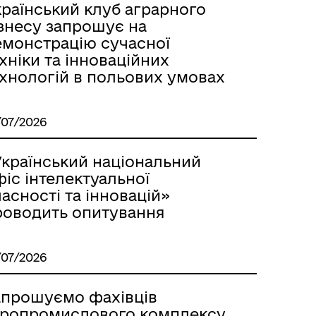
країнський клуб аграрного
ізнесу запрошує на
емонстрацію сучасної
хніки та інноваційних
ехнологій в польових умовах
/07/2026
Український національний
іс інтелектуальної
асності та інновацій»
роводить опитування
/07/2026
апрошуємо фахівців
гропромислового комплексу