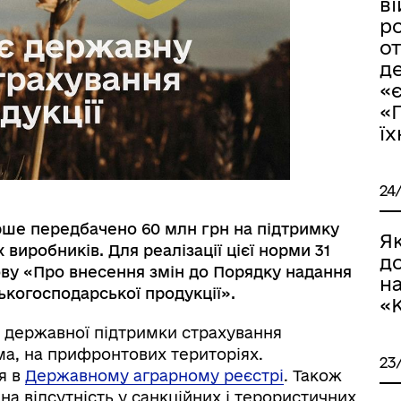
ві
ро
о
д
«
«Г
їх
24
рше передбачено 60 млн грн на підтримку
Я
виробників. Для реалізації цієї норми 31
до
ову «Про внесення змін до Порядку надання
н
ькогосподарської продукції».
«
 державної підтримки страхування
ма, на прифронтових територіях.
23
я в
Державному аграрному реєстрі
. Також
а відсутність у санкційних і терористичних