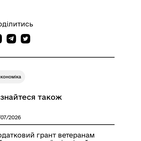
оділитись
економіка
ізнайтеся також
/07/2026
одатковий грант ветеранам