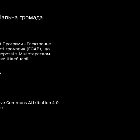
іальна громада
ї Програми «Електронне
сті громади» (EGAP), що
нерстві з Міністерством
мки Швейцарії.
?
ive Commons Attribution 4.0
е.