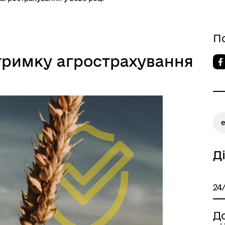
П
тримку агрострахування
Д
24
Д