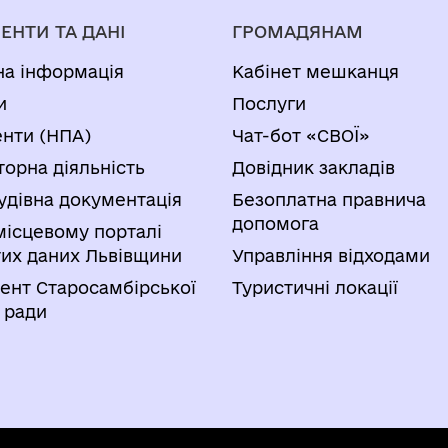
ЕНТИ ТА ДАНІ
ГРОМАДЯНАМ
на інформація
Кабінет мешканця
и
Послуги
нти (НПА)
Чат-бот «СВОЇ»
торна діяльність
Довідник закладів
удівна документація
Безоплатна правнича
допомога
місцевому порталі
тих даних Львівщини
Управління відходами
ент Старосамбірської
Туристичні локації
 ради