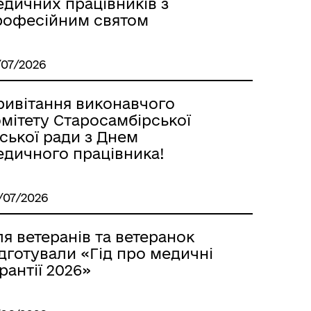
едичних працівників з
рофесійним святом
/07/2026
ривітання виконавчого
мітету Старосамбірської
ської ради з Днем
едичного працівника!
/07/2026
я ветеранів та ветеранок
дготували «Гід про медичні
рантії 2026»