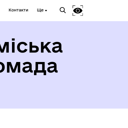
Контакти
Ще
міська
омада