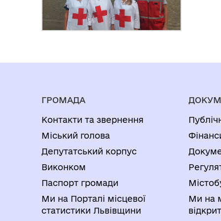
ГРОМАДА
ДОКУМ
Контакти та звернення
Публіч
Міський голова
Фінанс
Депутатський корпус
Докуме
Виконком
Регуля
Паспорт громади
Містоб
Ми на Порталі місцевої
Ми на 
статистики Львівщини
відкри