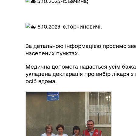
5.10.2023-с.Бачина;
6.10.2023-с.Торчиновичі.
За детальною інформацією просимо звер
населених пунктах.
Медична допомога надається усім бажа
укладена декларація про вибір лікаря 
осіб вдома.