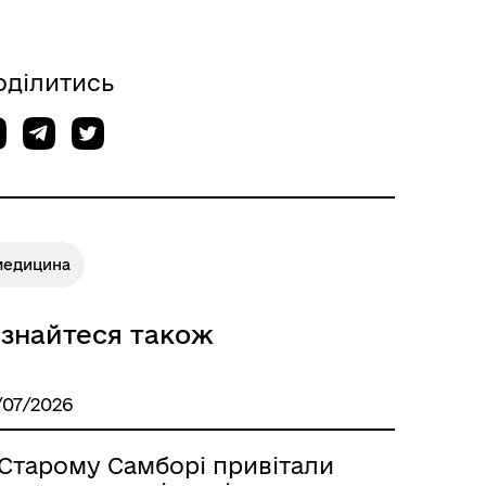
оділитись
медицина
ізнайтеся також
/07/2026
 Старому Самборі привітали