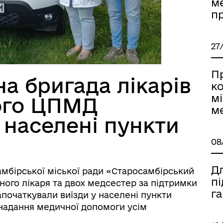
м
п
27
П
а бригада лікарів
ко
мі
ого ЦПМД
м
 населені пункти
08
Дл
мбірської міської ради «Старосамбірський
пі
ного лікаря та двох медсестер за підтримки
га
апочаткували виїзди у населені пункти
надання медичної допомоги усім