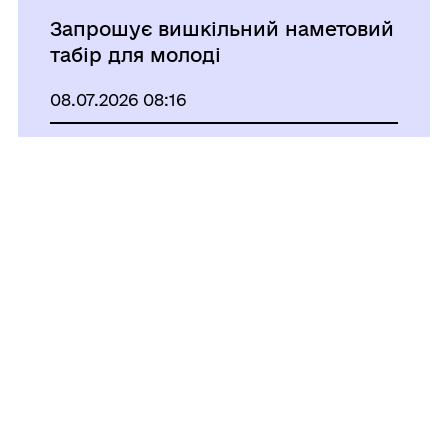
Запрошує вишкільний наметовий
табір для молоді
08.07.2026 08:16
Воєнний стан та загальну
мобілізацію продовжено на 90
діб