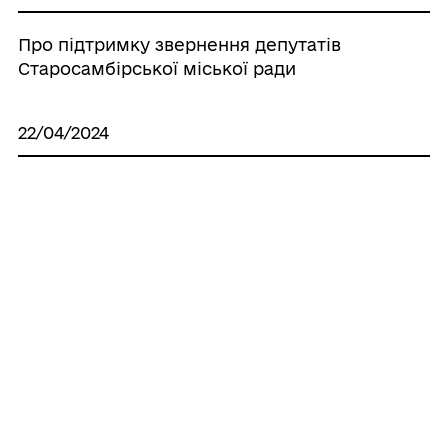
Про підтримку звернення депутатів
Старосамбірської міської ради
22/04/2024
Про запровадження дитячого
бюджетування
22/04/2024
Про передачу майна
22/04/2024